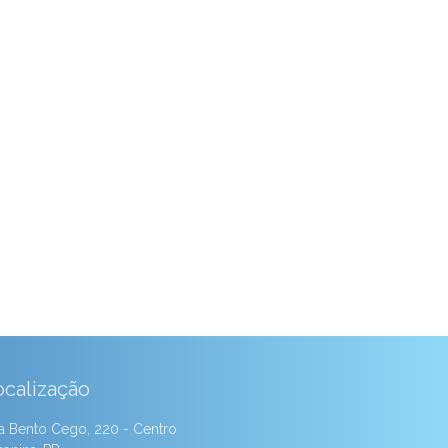
ocalização
a Bento Cego, 220 - Centro